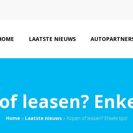
HOME
LAATSTE NIEUWS
AUTOPARTNER
f leasen? Enke
Home
»
Laatste nieuws
»
Kopen of leasen? Enkele tips!