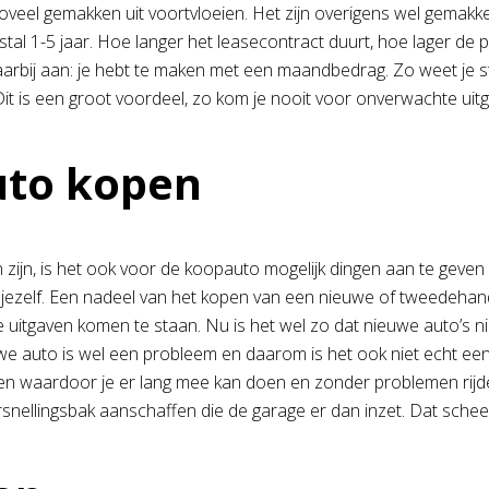
veel gemakken uit voortvloeien. Het zijn overigens wel gemakke
stal 1-5 jaar. Hoe langer het leasecontract duurt, hoe lager de
rbij aan: je hebt te maken met een maandbedrag. Zo weet je s
 Dit is een groot voordeel, zo kom je nooit voor onverwachte uit
uto kopen
ijn, is het ook voor de koopauto mogelijk dingen aan te geven d
jezelf. Een nadeel van het kopen van een nieuwe of tweedehands 
 uitgaven komen te staan. Nu is het wel zo dat nieuwe auto’s 
uwe auto is wel een probleem en daarom is het ook niet echt een
en waardoor je er lang mee kan doen en zonder problemen rijden
rsnellingsbak aanschaffen die de garage er dan inzet. Dat scheel