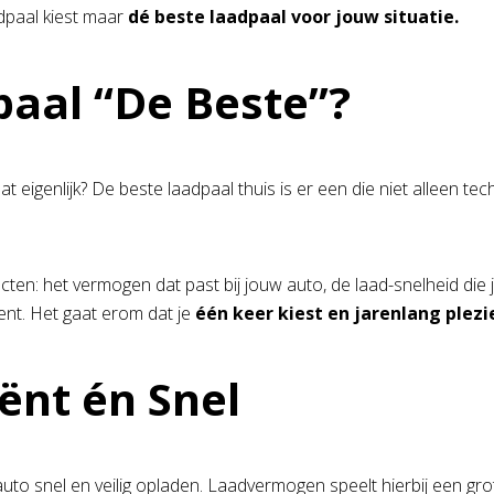
adpaal kiest maar
dé beste laadpaal voor jouw situatie.
aal “De Beste”?
t eigenlijk? De beste laadpaal thuis is er een die niet alleen tec
pecten: het vermogen dat past bij jouw auto, de laad-snelheid di
nt. Het gaat erom dat je
één keer kiest en jarenlang plez
iënt én Snel
uto snel en veilig opladen. Laadvermogen speelt hierbij een gro