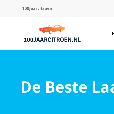
100jaarcitroen
De Beste Laa